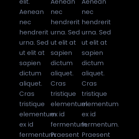
elit.
Aenean
Aenean
Aenean
nec
nec
nec
hendrerit
hendrerit
hendrerit
urna. Sed
urna. Sed
urna. Sed
ut elit at
ut elit at
ut elit at
sapien
sapien
sapien
dictum
dictum
dictum
aliquet.
aliquet.
aliquet.
Cras
Cras
Cras
tristique
tristique
tristique
elementum
elementum
elementum
ex id
ex id
ex id
fermentum.
fermentum.
fermentum.
Praesent
Praesent