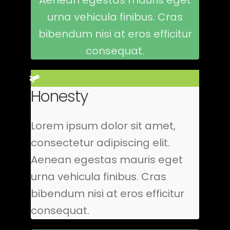
urna vehicula finibus. Cras
bibendum nisi at eros efficitur
consequat.
Honesty
Lorem ipsum dolor sit amet,
consectetur adipiscing elit.
Aenean egestas mauris eget
urna vehicula finibus. Cras
bibendum nisi at eros efficitur
consequat.