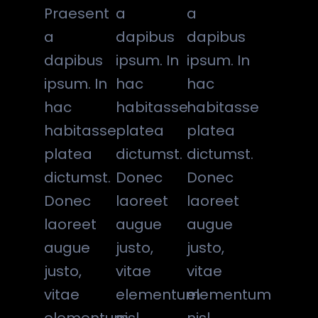
Praesent
a
a
a
dapibus
dapibus
dapibus
ipsum. In
ipsum. In
ipsum. In
hac
hac
hac
habitasse
habitasse
habitasse
platea
platea
platea
dictumst.
dictumst.
dictumst.
Donec
Donec
Donec
laoreet
laoreet
laoreet
augue
augue
augue
justo,
justo,
justo,
vitae
vitae
vitae
elementum
elementum