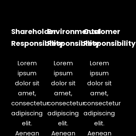
Shareholder
Environmental
Customer
Responsibility
Responsibility
Responsibility
Lorem
Lorem
Lorem
ipsum
ipsum
ipsum
dolor sit
dolor sit
dolor sit
amet,
amet,
amet,
consectetur
consectetur
consectetur
adipiscing
adipiscing
adipiscing
elit.
elit.
elit.
Aenean
Aenean
Aenean