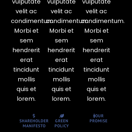
vulputate
vulputate
vulputate
velit ac
velit ac
velit ac
condimentum.
condimentum.
condimentum.
Morbi et
Morbi et
Morbi et
sem
sem
sem
hendrerit
hendrerit
hendrerit
erat
erat
erat
tincidunt
tincidunt
tincidunt
mollis
mollis
mollis
quis et
quis et
quis et
lorem.
lorem.
lorem.
OUR
SHAREHOLDER
GREEN
PROMISE
MANIFESTO
POLICY