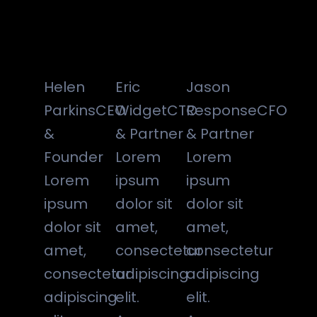
Helen
Eric
Jason
Parkins
CEO
Widget
CTO
Response
CFO
&
& Partner
& Partner
Founder
Lorem
Lorem
Lorem
ipsum
ipsum
ipsum
dolor sit
dolor sit
dolor sit
amet,
amet,
amet,
consectetur
consectetur
consectetur
adipiscing
adipiscing
adipiscing
elit.
elit.