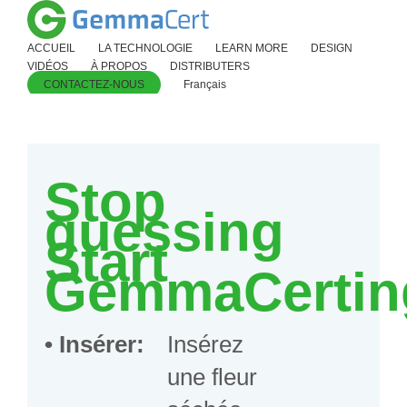
ACCUEIL
LA TECHNOLOGIE
LEARN MORE
DESIGN
VIDÉOS
À PROPOS
DISTRIBUTERS
CONTACTEZ-NOUS
Français
Stop
guessing
Start
GemmaCertin
• Insérer
:
Insérez
une fleur