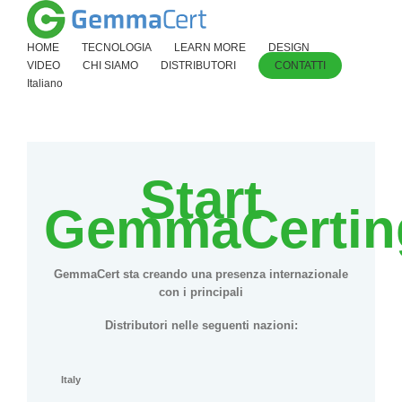
HOME
TECNOLOGIA
LEARN MORE
DESIGN
VIDEO
CHI SIAMO
DISTRIBUTORI
CONTATTI
Italiano
Start
GemmaCertin
GemmaCert sta creando una presenza internazionale
con i principali
Distributori nelle seguenti nazioni:
Italy