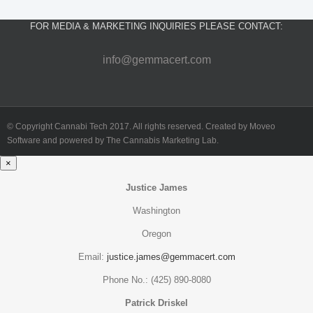
FOR MEDIA & MARKETING INQUIRIES PLEASE CONTACT:
info@gemmacert.com
© Copyright Cannabi Tech 2017. All rights reserved. Created by Moveo
Software and powered by The Cannabis Marketing Lab.
×
Justice James
Washington
Oregon
Email:
justice.james@gemmacert.com
Phone No.: (425) 890-8080
Patrick Driskel